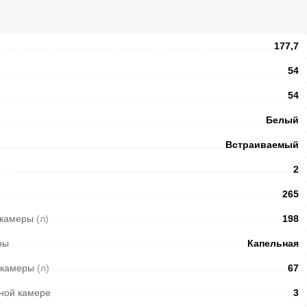
177,7
54
54
Белый
Встраиваемый
2
265
 камеры
(л)
198
ры
Капельная
 камеры
(л)
67
ной камере
3