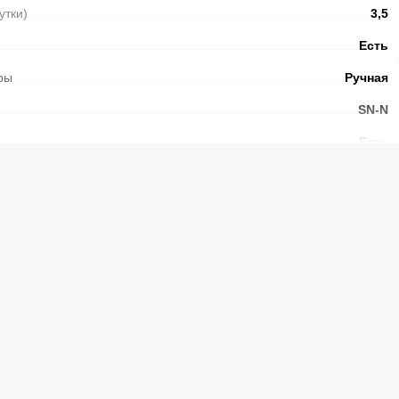
сутки)
3,5
Есть
ры
Ручная
SN-N
Есть
Электронный
ы без электричества
(ч.)
10