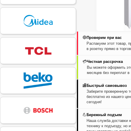
🔴
Проверим при вас
Распакуем этот товар, 
в розетку прямо в торго
💳
Честная рассрочка
Вы можете оформить это
месяцев без переплат в
🏬
Быстрый самовывоз
Заберите проверенную т
бесплатно из нашего цен
сегодня!
💪
Бережный подъем
Наша служба доставки н
технику к подъезду, но 