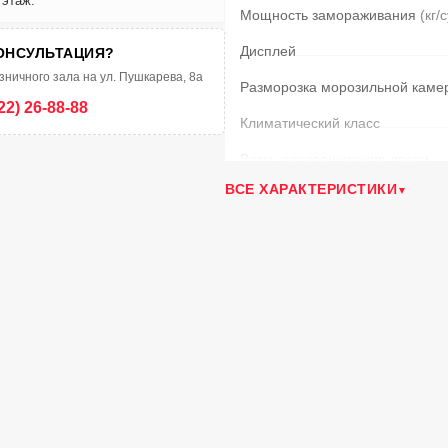
 этаж.
Мощность замораживания
(кг/
Дисплей
ОНСУЛЬТАЦИЯ?
зничного зала на ул. Пушкарева, 8а
Разморозка морозильной каме
22) 26-88-88
Климатический класс
Возм. перевешивания двери
ВСЕ ХАРАКТЕРИСТИКИ
Тип управления
Время сохранения температур