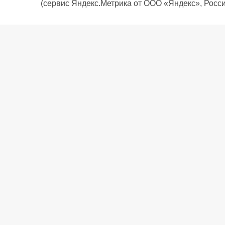
(сервис Яндекс.Метрика от ООО «Яндекс», Росси
О компании
Политика компании
Сервис
Доставка
Рассрочка
Контакты
Подарочная карта