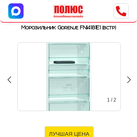
Центр бытовой техники
г. Ульяновск, ул. Пушкарева, 8a
Морозильник Gorenje FNI4181E1 (встр)
1
/
2
ЛУЧШАЯ ЦЕНА