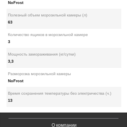
NoFrost
Полезный объем морозильной камеры (л)
63
Количество ящиков в морозильной камере
3
Мощность замораживания (кг/сутки)
3,3
Разморозка морозильной камеры
NoFrost
Время сохранения температуры без электричества (ч.)
13
О компании