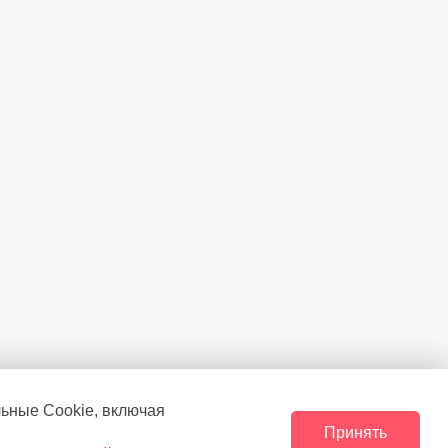
Есть
ы без электричества
(ч.)
13
Есть
Есть
Fresh
Есть
4
Есть
льные Сookie, включая
Принять