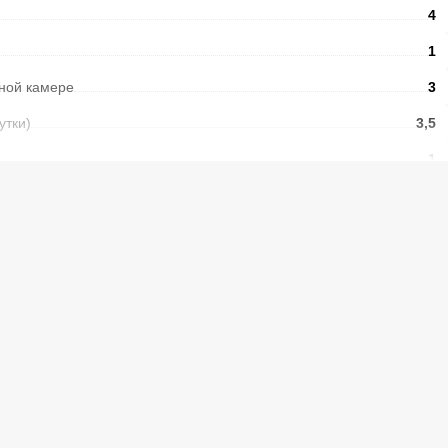
4
1
ной камере
3
сутки)
3,5
1
Есть
Есть
Есть
А+
)
306
ры
NoFrost
SN-ST
Электронный