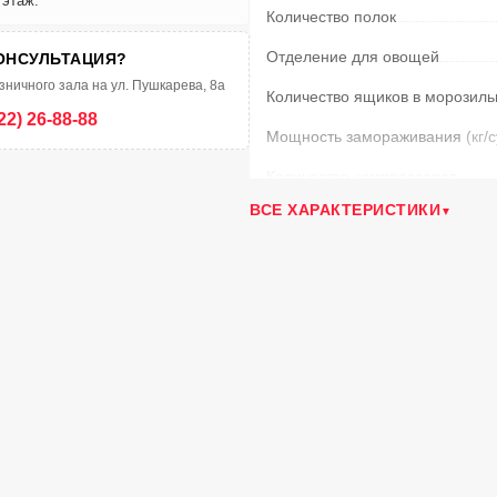
 этаж.
Количество полок
Отделение для овощей
ОНСУЛЬТАЦИЯ?
зничного зала на ул. Пушкарева, 8а
Количество ящиков в морозиль
22) 26-88-88
Мощность замораживания
(кг/
Количество компрессоров
ВСЕ ХАРАКТЕРИСТИКИ
Суперзамораживание
Подставка для яиц
Лоток для льда
Класс энергопотребления
Энергопотребление в год
(кВт/ч
Разморозка морозильной каме
Климатический класс
Тип управления