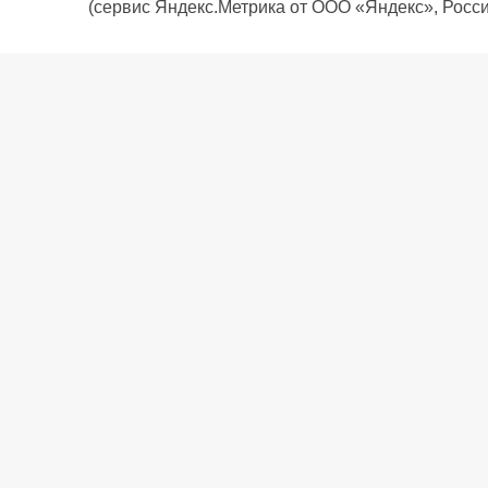
(сервис Яндекс.Метрика от ООО «Яндекс», Росси
О компании
Политика компании
Сервис
Доставка
Рассрочка
Контакты
Подарочная карта