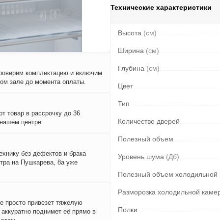
Технические характеристики
Высота
(см)
Ширина
(см)
Глубина
(см)
проверим комплектацию и включим
вом зале до момента оплаты.
Цвет
Тип
т товар в рассрочку до 36
Количество дверей
 нашем центре.
Полезный объем
ехнику без дефектов и брака
Уровень шума
(Дб)
тра на Пушкарева, 8а уже
Полезный объем холодильной
Разморозка холодильной каме
е просто привезет тяжелую
Полки
и аккуратно поднимет её прямо в