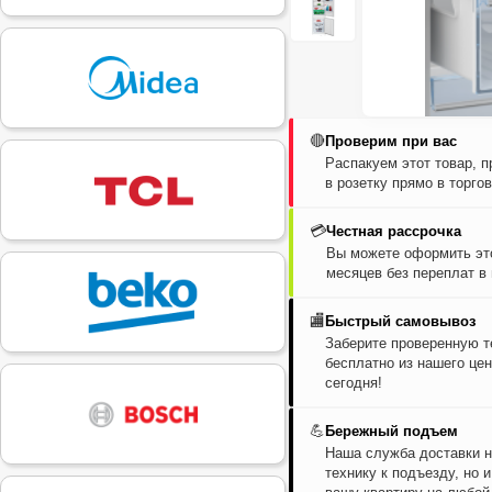
🔴
Проверим при вас
Распакуем этот товар, 
в розетку прямо в торго
💳
Честная рассрочка
Вы можете оформить это
месяцев без переплат в
🏬
Быстрый самовывоз
Заберите проверенную т
бесплатно из нашего цен
сегодня!
💪
Бережный подъем
Наша служба доставки н
технику к подъезду, но 