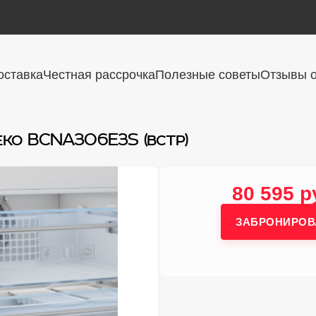
оставка
Честная рассрочка
Полезные советы
Отзывы о
ko BCNA306E3S (встр)
80 595 р
ЗАБРОНИРОВ