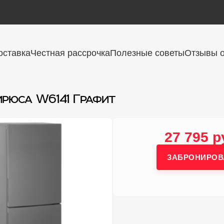
оставка
Честная рассрочка
Полезные советы
Отзывы о
ирюса W6141 Графит
27 795 р
ЗАБРОНИРОВ