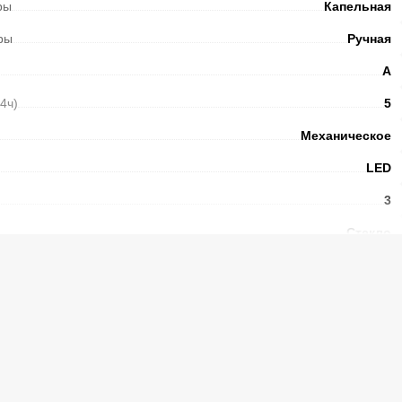
ры
Капельная
ры
Ручная
А
24ч)
5
Механическое
LED
3
Стекло
2
Есть
N
41
ы без электричества
(ч.)
12