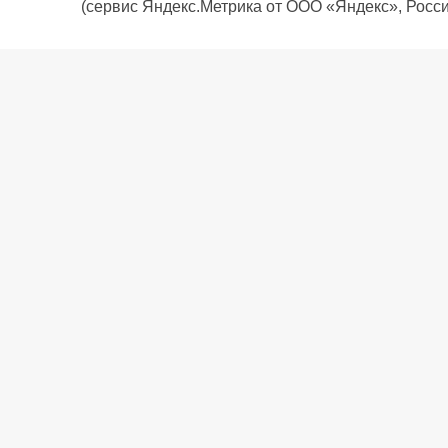
(сервис Яндекс.Метрика от ООО «Яндекс», Росси
О компании
Политика компании
Сервис
Доставка
Рассрочка
Контакты
Подарочная карта