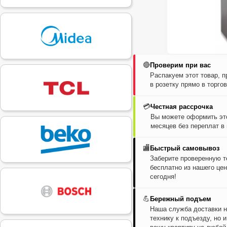
🔴
Проверим при вас
Распакуем этот товар, 
в розетку прямо в торго
💳
Честная рассрочка
Вы можете оформить это
месяцев без переплат в
🏬
Быстрый самовывоз
Заберите проверенную т
бесплатно из нашего цен
сегодня!
💪
Бережный подъем
Наша служба доставки н
технику к подъезду, но 