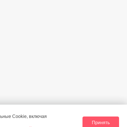
амере
(°C)
-18
льные Сookie, включая
Принять