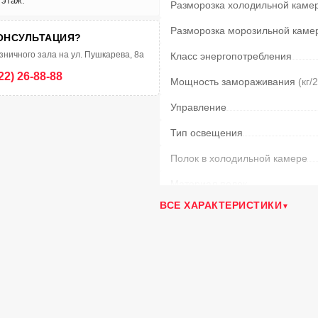
 этаж.
Разморозка холодильной каме
Разморозка морозильной каме
ОНСУЛЬТАЦИЯ?
зничного зала на ул. Пушкарева, 8а
Класс энергопотребления
22) 26-88-88
Мощность замораживания
(кг/
Управление
Тип освещения
Полок в холодильной камере
Материал полок
ВСЕ ХАРАКТЕРИСТИКИ
Ящиков в мороз. камере
Возм. перевешивания двери
Климатический класс
Уровень шума
(дБ)
Время сохранения температур