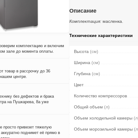
Описание
Комплектация:
масленка.
Технические характеристики
проверим комплектацию и включим
вом зале до момента оплаты.
Высота
(см)
Ширина
(см)
т товар в рассрочку до 36
Глубина
(см)
 нашем центре.
Цвет
Количество компрессоров
ехнику без дефектов и брака
тра на Пушкарева, 8а уже
Общий объем
(л)
Объем холодильной камеры
(л
е просто привезет тяжелую
Объем морозильной камеры
(л
и аккуратно поднимет её прямо в