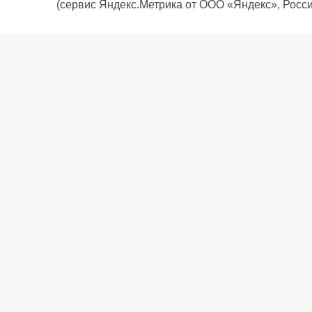
(сервис Яндекс.Метрика от ООО «Яндекс», Росси
О компании
Политика компании
Сервис
Доставка
Рассрочка
Контакты
Подарочная карта