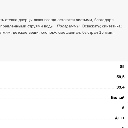
ть стекла дверцы люка всегда остаются чистыми, блогодаря
аправленными струями воды.
Программы
: Освежить; синтетика;
отжим; детские вещи; хлопок+; смешанная; быстрая 15 мин.;
85
59,5
39,4
Белый
A
А+++