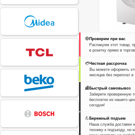
🔴
Проверим при вас
Распакуем этот товар, 
в розетку прямо в торго
💳
Честная рассрочка
Вы можете оформить это
месяцев без переплат в
🏬
Быстрый самовывоз
Заберите проверенную т
бесплатно из нашего цен
сегодня!
💪
Бережный подъем
Наша служба доставки н
технику к подъезду, но 