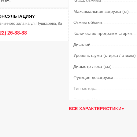
 этаж.
Класс отжима
Максимальная загрузка (кг)
ОНСУЛЬТАЦИЯ?
Отжим об/мин
зничного зала на ул. Пушкарева, 8а
22) 26-88-88
Количество программ стирки
Дисплей
Уровень шума (стирка / отжим)
Диаметр люка
(см)
Функция дозагрузки
Тип мотора
Функция Пар
ВСЕ ХАРАКТЕРИСТИКИ
Автовзвешивание
Глубина с учётом дверцы
(см)
Диапазон температуры стирки