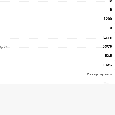
B
6
1200
10
Есть
(дБ)
53/76
52,5
Есть
Инверторный
Есть
Есть
46
Холодная-20-30-40-60-90