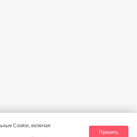
45,35
льные Сookie, включая
Принять