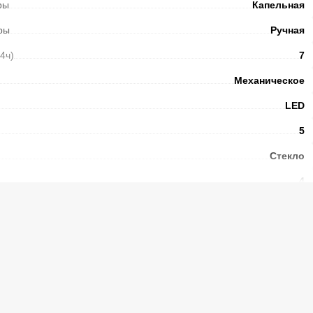
ры
Капельная
ры
Ручная
24ч)
7
Механическое
LED
5
Стекло
4
Есть
N
 сутки
(кВтч/24 ч.)
0,95
41
ьном отделении
(шт.)
2