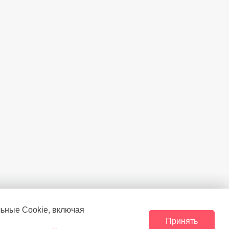
морозильной камере
(°C)
-18
ы без электричества
(ч.)
17
льные Сookie, включая
Принять