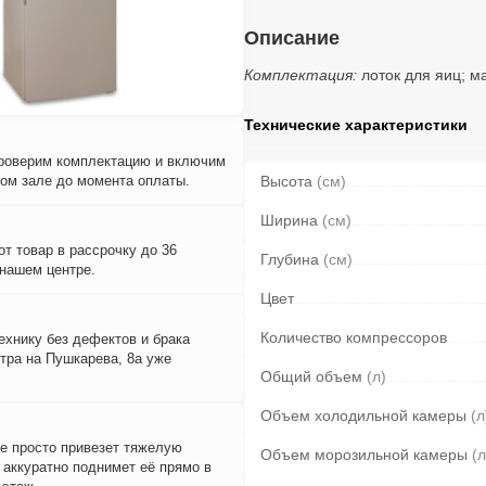
Описание
Комплектация:
лоток для яиц; м
Технические характеристики
проверим комплектацию и включим
вом зале до момента оплаты.
Высота
(см)
Ширина
(см)
т товар в рассрочку до 36
Глубина
(см)
 нашем центре.
Цвет
Количество компрессоров
ехнику без дефектов и брака
тра на Пушкарева, 8а уже
Общий объем
(л)
Объем холодильной камеры
(л
е просто привезет тяжелую
Объем морозильной камеры
(л
и аккуратно поднимет её прямо в