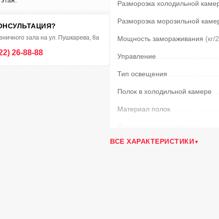
 этаж.
Разморозка холодильной каме
Разморозка морозильной каме
ОНСУЛЬТАЦИЯ?
зничного зала на ул. Пушкарева, 8а
Мощность замораживания
(кг/
22) 26-88-88
Управление
Тип освещения
Полок в холодильной камере
Материал полок
Ящиков в мороз. камере
ВСЕ ХАРАКТЕРИСТИКИ
Возм. перевешивания двери
Климатический класс
Потребление электроэнергии в
Уровень шума
(дБ)
Количество ящиков в холодил