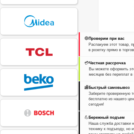
🔴
Проверим при вас
Распакуем этот товар, 
в розетку прямо в торго
💳
Честная рассрочка
Вы можете оформить это
месяцев без переплат в
🏬
Быстрый самовывоз
Заберите проверенную т
бесплатно из нашего цен
сегодня!
💪
Бережный подъем
Наша служба доставки н
технику к подъезду, но 