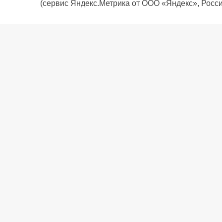
(сервис Яндекс.Метрика от ООО «Яндекс», Росси
О компании
Политика компании
Сервис
Доставка
Рассрочка
Контакты
Подарочная карта