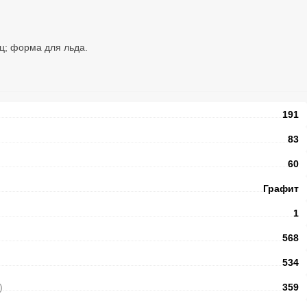
иц; форма для льда.
191
83
60
Графит
1
568
534
)
359