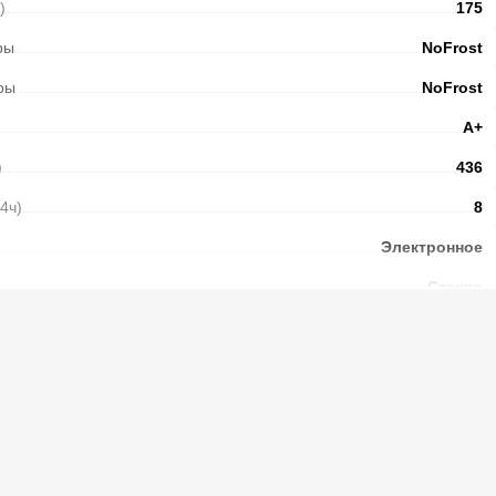
)
175
ры
NoFrost
ры
NoFrost
А+
)
436
24ч)
8
Электронное
Стекло
N/ST/T/SN
38
Есть
1,4
Есть