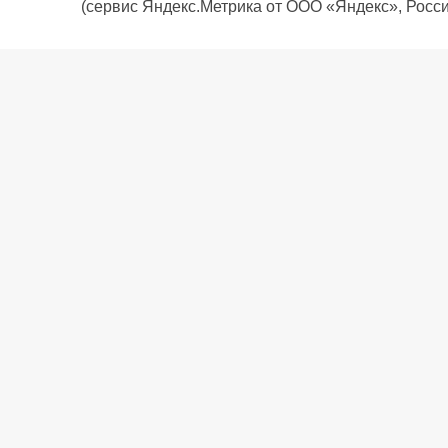
(сервис Яндекс.Метрика от ООО «Яндекс», Росси
О компании
Политика компании
Сервис
Доставка
Рассрочка
Контакты
Подарочная карта