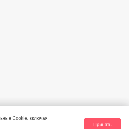
Есть
меры
(°C)
до - 24
Инверторный
й камере
6
жести
Есть
Есть
Есть
Есть
риложение MSmartHome)
Есть
Есть
Звуковая
льные Сookie, включая
ы без электричества
(ч.)
7
Принять