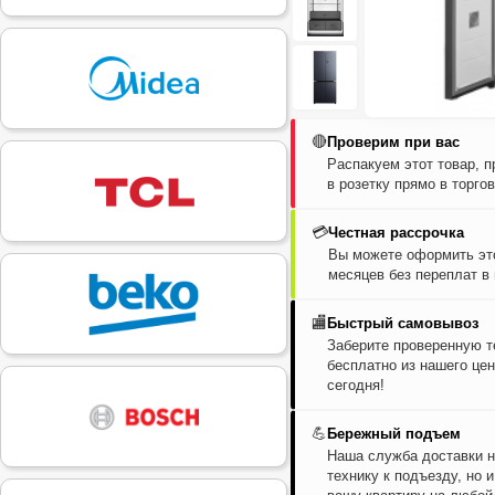
🔴
Проверим при вас
Распакуем этот товар, 
в розетку прямо в торго
💳
Честная рассрочка
Вы можете оформить это
месяцев без переплат в
🏬
Быстрый самовывоз
Заберите проверенную т
бесплатно из нашего цен
сегодня!
💪
Бережный подъем
Наша служба доставки н
технику к подъезду, но 