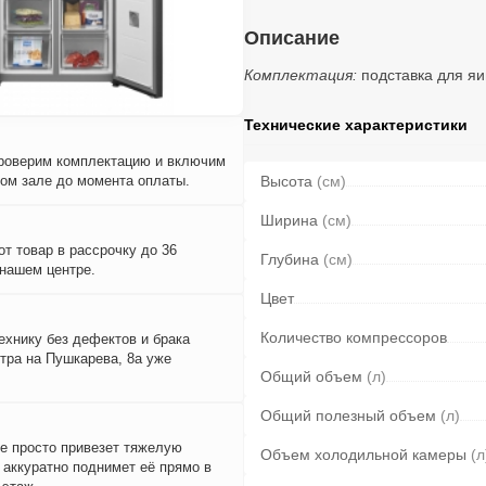
Описание
Комплектация:
подставка для я
Технические характеристики
проверим комплектацию и включим
вом зале до момента оплаты.
Высота
(см)
Ширина
(см)
т товар в рассрочку до 36
Глубина
(см)
 нашем центре.
Цвет
Количество компрессоров
ехнику без дефектов и брака
тра на Пушкарева, 8а уже
Общий объем
(л)
Общий полезный объем
(л)
е просто привезет тяжелую
Объем холодильной камеры
(л
и аккуратно поднимет её прямо в