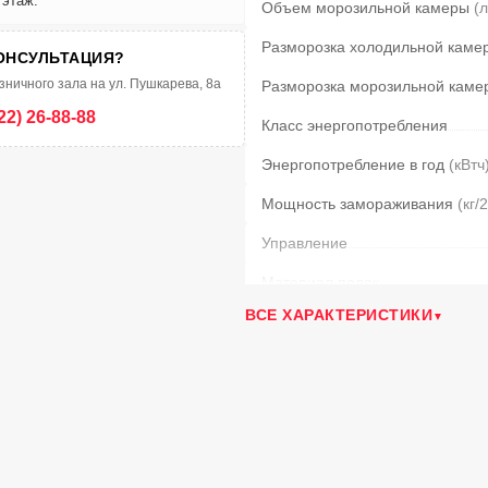
 этаж.
Объем морозильной камеры
(л
Разморозка холодильной каме
ОНСУЛЬТАЦИЯ?
зничного зала на ул. Пушкарева, 8а
Разморозка морозильной каме
22) 26-88-88
Класс энергопотребления
Энергопотребление в год
(кВтч
Мощность замораживания
(кг/
Управление
Материал полок
ВСЕ ХАРАКТЕРИСТИКИ
Климатический класс
Уровень шума
(дБ)
Нулевой зазор дверцы
Длина сетевого шнура
(м)
Дисплей