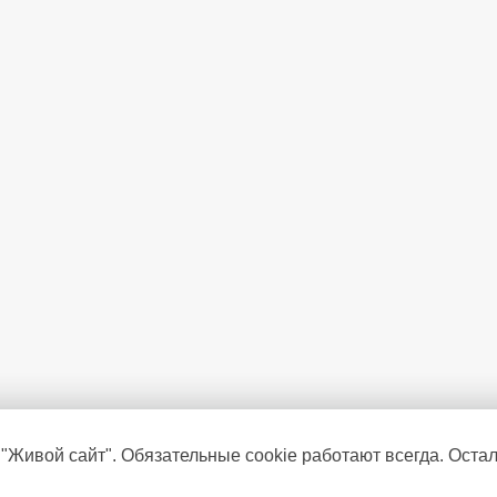
Блокировка двери
Температура морозильный ка
Тип компрессора
Полок на дверце в холодильно
Ручная регулировка в зоне све
Режим суперохлаждения
Режим "Отпуск"
Блокировка от детей
Управление со смартфона (п
Генератор льда
Индикация открытой двери
 "Живой сайт". Обязательные cookie работают всегда. Оста
Время сохранения температур