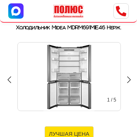
Центр бытовой техники
г. Ульяновск, ул. Пушкарева, 8a
Холодильник Midea MDRM691MIE46 Нерж.
1
/
5
ЛУЧШАЯ ЦЕНА