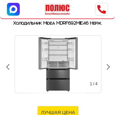
Центр бытовой техники
г. Ульяновск, ул. Пушкарева, 8a
Холодильник Midea MDRF692MIE46 Нерж.
1
/
4
ЛУЧШАЯ ЦЕНА