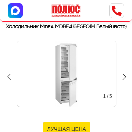
Центр бытовой техники
г. Ульяновск, ул. Пушкарева, 8a
Холодильник Midea MDRE416FGE01M Белый (встр)
1
/
5
ЛУЧШАЯ ЦЕНА