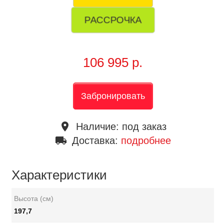
РАССРОЧКА
106 995 р.
Забронировать
place
Наличие:
под заказ
local_shipping
Доставка:
подробнее
Характеристики
Высота (см)
197,7