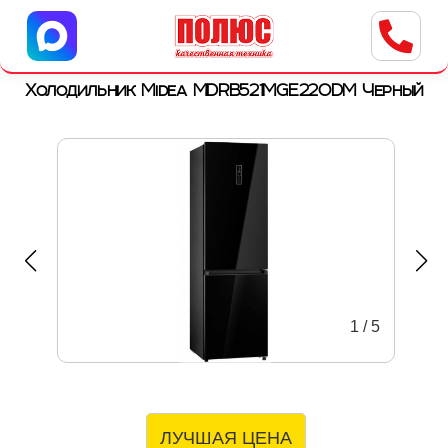
Центр бытовой техники
г. Ульяновск, ул. Пушкарева, 8a
Холодильник Midea MDRB521MGE22ODM Черный
1
/
5
ЛУЧШАЯ ЦЕНА