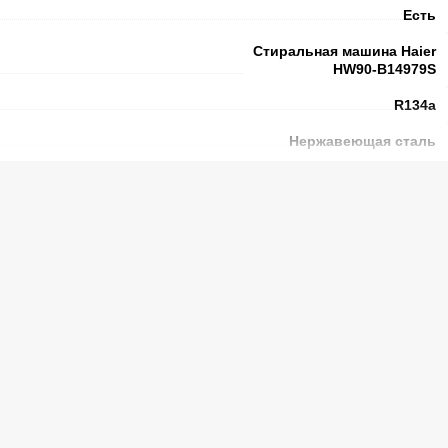
Есть
Стиральная машина Haier
HW90-B14979S
R134a
Нержавеющая сталь
Есть
ин.)
360
я
Есть
Есть
Тепловой насос
Есть
Есть