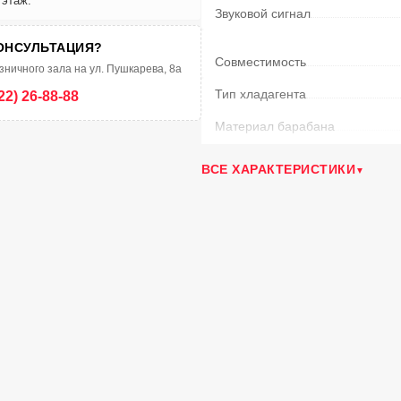
 этаж.
Звуковой сигнал
ОНСУЛЬТАЦИЯ?
Совместимость
зничного зала на ул. Пушкарева, 8а
Тип хладагента
22) 26-88-88
Материал барабана
Перенавешиваемая дверца
ВСЕ ХАРАКТЕРИСТИКИ
Максимальное время сушки
(м
Защита от перегрева двигател
Ворсовый фильтр
Тип сушки
Функция антисминания
Полка для сушки