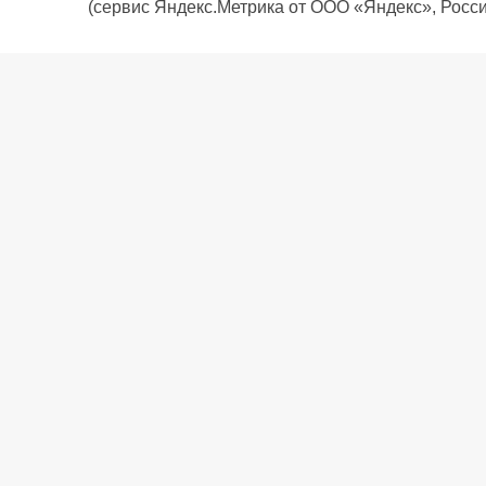
(сервис Яндекс.Метрика от ООО «Яндекс», Росси
О компании
Политика компании
Сервис
Доставка
Рассрочка
Контакты
Подарочная карта