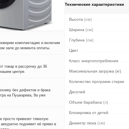
Технические характеристики
Высота
(см)
Ширина
(см)
Глубина
(см)
проверим комплектацию и включим
вом зале до момента оплаты.
Цвет
Класс энергопотребления
т товар в рассрочку до 36
Максимальная загрузка (кг)
 нашем центре.
Количество программ стирки
ехнику без дефектов и брака
Дисплей
тра на Пушкарева, 8а уже
Объем барабана
(л)
Блокировка от детей
е просто привезет тяжелую
Диаметр люка
(см)
и аккуратно поднимет её прямо в