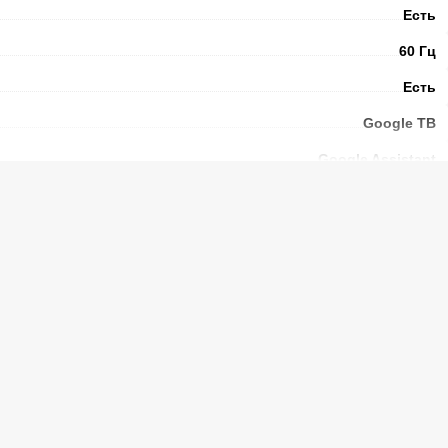
Есть
60 Гц
Есть
Google ТВ
Google Assistant
16:9
200*200
DVB-T; DVB-C; DVB-S; DVB-
T2; DVB-S2
Есть