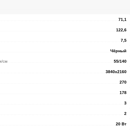
71,1
122,6
7,5
Чёрный
м/см
55/140
3840x2160
270
178
3
2
20 Вт