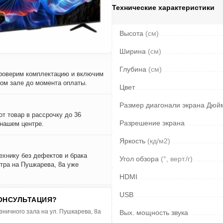
Технические характеристики
Высота
(см)
Ширина
(см)
Глубина
(см)
проверим комплектацию и включим
вом зале до момента оплаты.
Цвет
Размер диагонали экрана Дюй
т товар в рассрочку до 36
Разрешение экрана
 нашем центре.
Яркость
(кд/м2)
ехнику без дефектов и брака
Угол обзора
(°, верт./г)
тра на Пушкарева, 8а уже
HDMI
USB
ОНСУЛЬТАЦИЯ?
зничного зала на ул. Пушкарева, 8а
Вых. мощность звука