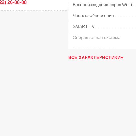
22) 26-88-88
Воспроизведение через Wi-Fi
Частота обновления
SMART TV
Операционная система
Голосовой помощник
ВСЕ ХАРАКТЕРИСТИКИ
Формат экрана
Размер VESA
Тюнер
Встроенный Bluetooth