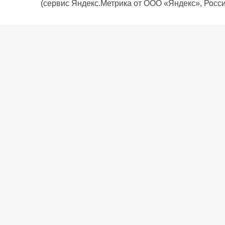
(сервис Яндекс.Метрика от ООО «Яндекс», Росси
О компании
Политика компании
Сервис
Доставка
Рассрочка
Контакты
Подарочная карта