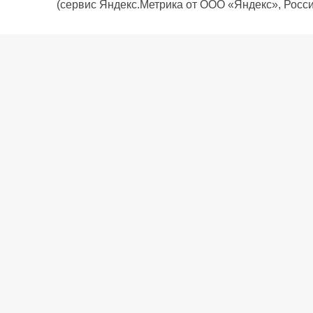
(сервис Яндекс.Метрика от ООО «Яндекс», Росси
О компании
Политика компании
Сервис
Доставка
Рассрочка
Контакты
Подарочная карта