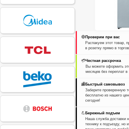
🔴
Проверим при вас
Распакуем этот товар, 
в розетку прямо в торго
💳
Честная рассрочка
Вы можете оформить это
месяцев без переплат в
🏬
Быстрый самовывоз
Заберите проверенную т
бесплатно из нашего цен
сегодня!
💪
Бережный подъем
Наша служба доставки н
технику к подъезду, но 