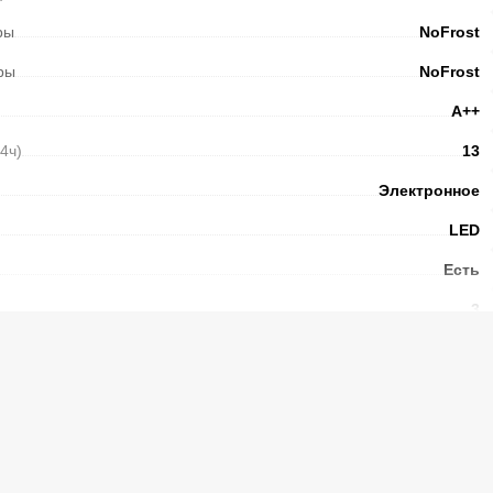
ры
NoFrost
ры
NoFrost
А++
24ч)
13
Электронное
LED
Есть
3
Стекло
4
N/ST/T/SN
42