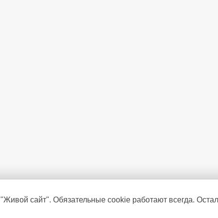
Расположение морозильной к
Индикация
Тип компрессора
Минимальная температура в 
Дисплей
Режим суперохлаждения
Режим "Отпуск"
Защита от детей
Деодорирующий фильтр Nano 
 "Живой сайт". Обязательные cookie работают всегда. Оста