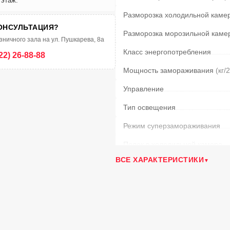
 этаж.
Разморозка холодильной каме
ОНСУЛЬТАЦИЯ?
Разморозка морозильной каме
зничного зала на ул. Пушкарева, 8а
Класс энергопотребления
22) 26-88-88
Мощность замораживания
(кг/
Управление
Тип освещения
Режим суперзамораживания
Полок в холодильной камере
ВСЕ ХАРАКТЕРИСТИКИ
Материал полок
Ящиков в мороз. камере
Климатический класс
Уровень шума
(дБ)