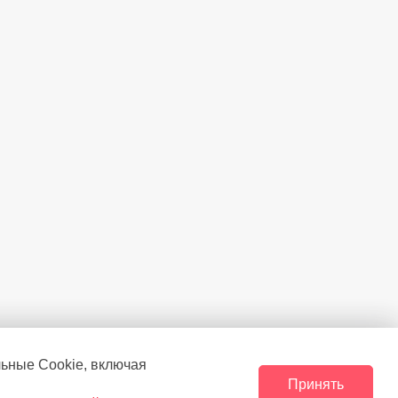
амеры
Нижнее
Есть
Инверторный
морозильной камере
(°C)
-25
Есть
Есть
Есть
Есть
Ag+
Есть
льные Сookie, включая
Принять