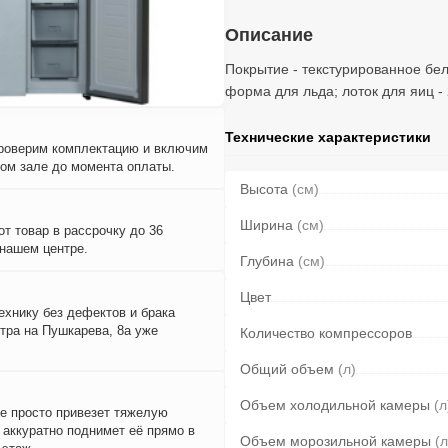
Описание
Покрытие - текстурированное бел
форма для льда; лоток для яиц - 
Технические характеристики
проверим комплектацию и включим
вом зале до момента оплаты.
Высота
(см)
Ширина
(см)
т товар в рассрочку до 36
 нашем центре.
Глубина
(см)
Цвет
ехнику без дефектов и брака
тра на Пушкарева, 8а уже
Количество компрессоров
Общий объем
(л)
Объем холодильной камеры
(л
е просто привезет тяжелую
и аккуратно поднимет её прямо в
Объем морозильной камеры
(л