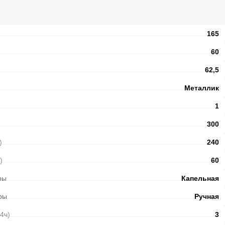
165
60
62,5
Металлик
1
300
)
240
)
60
ры
Капельная
ры
Ручная
24ч)
3