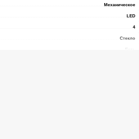
Механическое
LED
4
Стекло
Есть
N
39
ы без электричества
(ч.)
12
морозильной камере
(°C)
-18