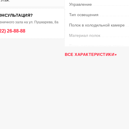
 этаж.
Управление
Тип освещения
ОНСУЛЬТАЦИЯ?
зничного зала на ул. Пушкарева, 8а
Полок в холодильной камере
22) 26-88-88
Материал полок
Возм. перевешивания двери
ВСЕ ХАРАКТЕРИСТИКИ
Климатический класс
Уровень шума
(дБ)
Время сохранения температур
Минимальная температура в 