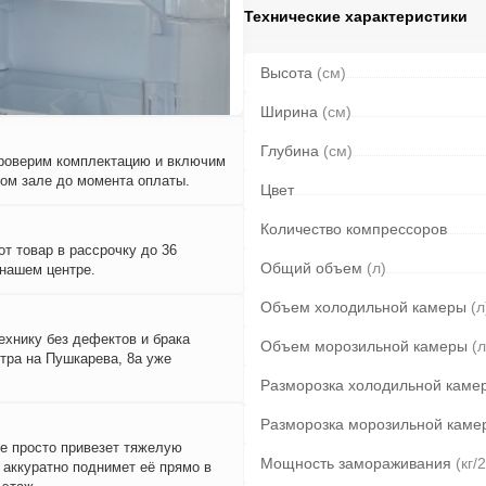
Технические характеристики
Высота
(см)
Ширина
(см)
Глубина
(см)
проверим комплектацию и включим
вом зале до момента оплаты.
Цвет
Количество компрессоров
т товар в рассрочку до 36
Общий объем
(л)
 нашем центре.
Объем холодильной камеры
(л
ехнику без дефектов и брака
Объем морозильной камеры
(л
тра на Пушкарева, 8а уже
Разморозка холодильной каме
Разморозка морозильной каме
е просто привезет тяжелую
Мощность замораживания
(кг/
и аккуратно поднимет её прямо в