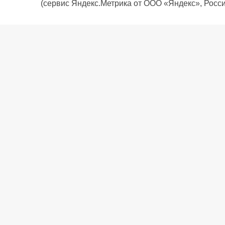
(сервис Яндекс.Метрика от ООО «Яндекс», Росси
О компании
Политика компании
Сервис
Доставка
Рассрочка
Контакты
Подарочная карта