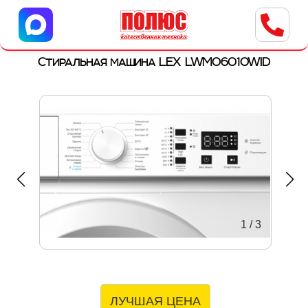
Центр бытовой техники
г. Ульяновск, ул. Пушкарева, 8a
Стиральная машина LEX LWM06010WID
1
/
3
ЛУЧШАЯ ЦЕНА