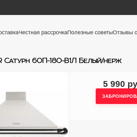
оставка
Честная рассрочка
Полезные советы
Отзывы о
 Сатурн 60П-180-В1Л Белый/нерж
5 990 ру
ЗАБРОНИРОВ