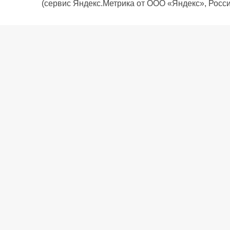
(сервис Яндекс.Метрика от ООО «Яндекс», Росси
О компании
Политика компании
Сервис
Доставка
Рассрочка
Контакты
Подарочная карта