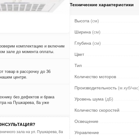
Технические характеристики
Высота
(см)
Ширина
(см)
Глубина
(см)
проверим комплектацию и включим
вом зале до момента оплаты.
Цвет
Тип
т товар в рассрочку до 36
Количество моторов
 нашем центре.
Производительность
(м.куб/час
ехнику без дефектов и брака
Уровень шума
(дБ)
тра на Пушкарева, 8а уже
Количество скоростей
Освещение
ОНСУЛЬТАЦИЯ?
зничного зала на ул. Пушкарева, 8а
Управление