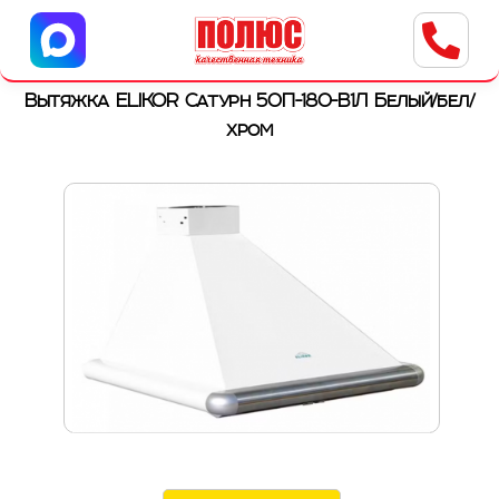
Центр бытовой техники
г. Ульяновск, ул. Пушкарева, 8a
Вытяжка ELIKOR Сатурн 50П-180-В1Л Белый/бел/
хром