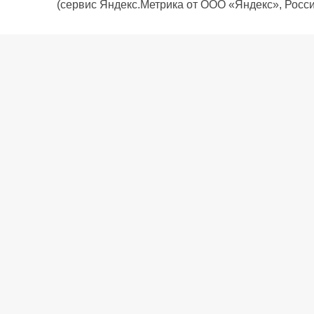
(сервис Яндекс.Метрика от ООО «Яндекс», Росси
О компании
Политика компании
Сервис
Доставка
Рассрочка
Контакты
Подарочная карта