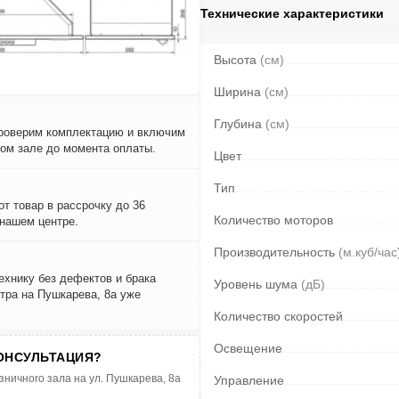
Технические характеристики
Высота
(см)
Ширина
(см)
Глубина
(см)
проверим комплектацию и включим
вом зале до момента оплаты.
Цвет
Тип
т товар в рассрочку до 36
Количество моторов
 нашем центре.
Производительность
(м.куб/час
ехнику без дефектов и брака
Уровень шума
(дБ)
тра на Пушкарева, 8а уже
Количество скоростей
Освещение
ОНСУЛЬТАЦИЯ?
зничного зала на ул. Пушкарева, 8а
Управление