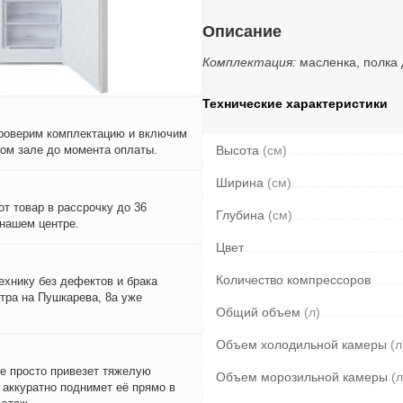
Описание
Комплектация:
масленка, полка 
Технические характеристики
проверим комплектацию и включим
вом зале до момента оплаты.
Высота
(см)
Ширина
(см)
т товар в рассрочку до 36
Глубина
(см)
 нашем центре.
Цвет
Количество компрессоров
ехнику без дефектов и брака
тра на Пушкарева, 8а уже
Общий объем
(л)
Объем холодильной камеры
(л
е просто привезет тяжелую
Объем морозильной камеры
(л
и аккуратно поднимет её прямо в