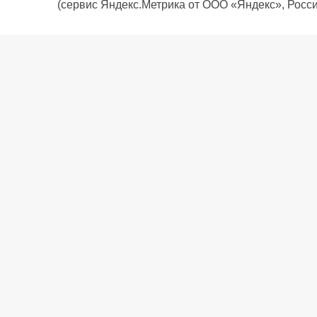
(сервис Яндекс.Метрика от ООО «Яндекс», Росси
О компании
Политика компании
Сервис
Доставка
Рассрочка
Контакты
Подарочная карта