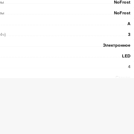
ры
NoFrost
ры
NoFrost
А
24ч)
3
Электронное
LED
4
Стекло
4
N-ST
43
Есть
 Control
Есть