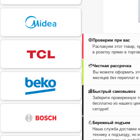
🔴
Проверим при вас
Распакуем этот товар, 
в розетку прямо в торго
💳
Честная рассрочка
Вы можете оформить это
месяцев без переплат в
🏬
Быстрый самовывоз
Заберите проверенную т
бесплатно из нашего цен
сегодня!
💪
Бережный подъем
Наша служба доставки н
технику к подъезду, но 