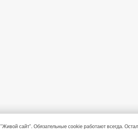
Система охлаждения Multi Air 
Система дозакрывания дверей
Зона свежести
 "Живой сайт". Обязательные cookie работают всегда. Оста