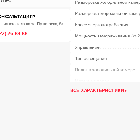
 этаж.
Разморозка холодильной каме
Разморозка морозильной каме
ОНСУЛЬТАЦИЯ?
зничного зала на ул. Пушкарева, 8а
Класс энергопотребления
22) 26-88-88
Мощность замораживания
(кг/
Управление
Тип освещения
Полок в холодильной камере
Материал полок
ВСЕ ХАРАКТЕРИСТИКИ
Ящиков в мороз. камере
Климатический класс
Уровень шума
(дБ)
Дисплей
Регулировка влажности Humidity