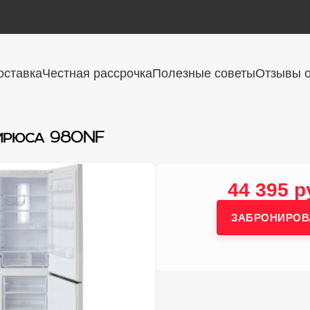
оставка
Честная рассрочка
Полезные советы
Отзывы о
ирюса 980NF
44 395 р
ЗАБРОНИРОВ