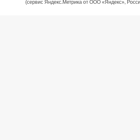
(сервис Яндекс.Метрика от ООО «Яндекс», Росси
О компании
Политика компании
Сервис
Доставка
Рассрочка
Контакты
Подарочная карта