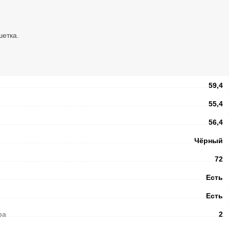
шетка.
59,4
55,4
56,4
Чёрный
72
Есть
Есть
фа
2