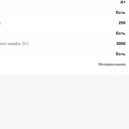
А+
Есть
)
250
Есть
вого шкафа
(Вт)
3000
Есть
Независимая
Есть
Есть
Есть
верцы
Есть
Есть
Эмаль