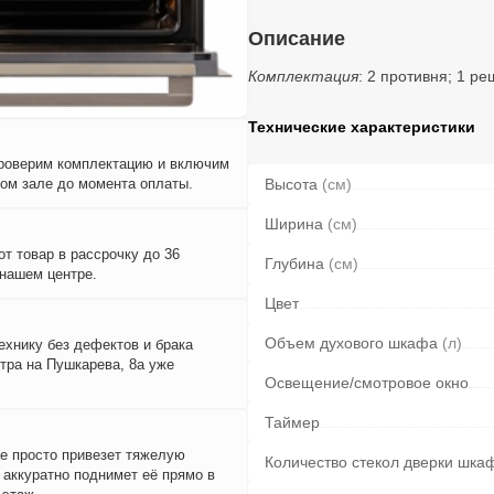
Описание
Комплектация
: 2 противня; 1 ре
Технические характеристики
проверим комплектацию и включим
вом зале до момента оплаты.
Высота
(см)
Ширина
(см)
т товар в рассрочку до 36
Глубина
(см)
 нашем центре.
Цвет
Объем духового шкафа
(л)
ехнику без дефектов и брака
тра на Пушкарева, 8а уже
Освещение/смотровое окно
Таймер
е просто привезет тяжелую
Количество стекол дверки шка
и аккуратно поднимет её прямо в