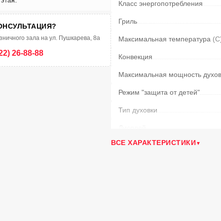
 этаж.
Класс энергопотребления
Гриль
ОНСУЛЬТАЦИЯ?
зничного зала на ул. Пушкарева, 8а
Максимальная температура
(С
22) 26-88-88
Конвекция
Максимальная мощность духо
Режим "защита от детей"
Тип духовки
Дисплей
ВСЕ ХАРАКТЕРИСТИКИ
Программа размораживания
Доводчик двери
Внутреннее съемное стекло д
Подстветка
Внутреннее покрытие духовки