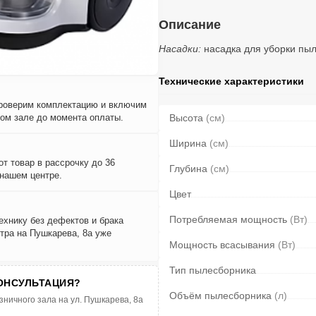
Описание
Насадки:
насадка для уборки пы
Технические характеристики
проверим комплектацию и включим
вом зале до момента оплаты.
Высота
(см)
Ширина
(см)
т товар в рассрочку до 36
Глубина
(см)
 нашем центре.
Цвет
Потребляемая мощность
(Вт)
ехнику без дефектов и брака
тра на Пушкарева, 8а уже
Мощность всасывания
(Вт)
Тип пылесборника
ОНСУЛЬТАЦИЯ?
Объём пылесборника
(л)
зничного зала на ул. Пушкарева, 8а