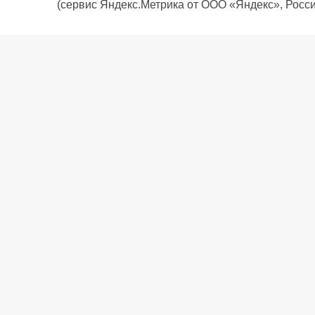
(сервис Яндекс.Метрика от ООО «Яндекс», Росси
О компании
Политика компании
Сервис
Доставка
Рассрочка
Контакты
Подарочная карта