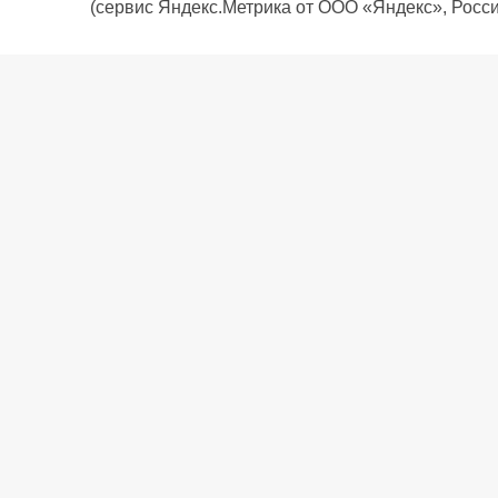
(сервис Яндекс.Метрика от ООО «Яндекс», Росси
О компании
Политика компании
Сервис
Доставка
Рассрочка
Контакты
Подарочная карта