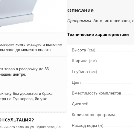
Описание
Программы:
Авто; интенсивная; 
Технические характеристики
проверим комплектацию и включим
вом зале до момента оплаты.
Высота
(см)
Ширина
(см)
т товар в рассрочку до 36
Глубина
(см)
 нашем центре.
Цвет
Вместимость комплектов
ехнику без дефектов и брака
тра на Пушкарева, 8а уже
Дисплей
Количество программ
ОНСУЛЬТАЦИЯ?
Расход воды
(л)
зничного зала на ул. Пушкарева, 8а