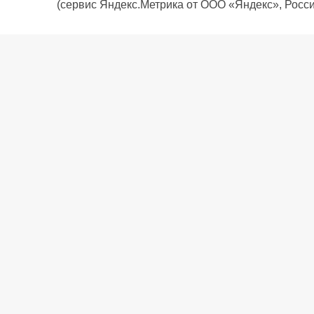
(сервис Яндекс.Метрика от ООО «Яндекс», Росси
О компании
Политика компании
Сервис
Доставка
Рассрочка
Контакты
Подарочная карта