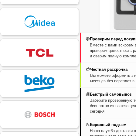
🔴
Проверим перед покуп
Вместе с вами вскроем 
проверим целостность р
и сверим полную компле
💳
Честная рассрочка
Вы можете оформить это
месяцев без переплат в
🏬
Быстрый самовывоз
Заберите проверенную т
бесплатно из нашего цен
сегодня!
💪
Бережный подъем
Наша служба доставки н