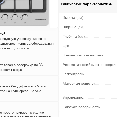
Технические характеристики
Высота
(см)
Ширина
(см)
кой
Глубина
(см)
заводскую упаковку, бережно
адиаторов, корпуса оборудования
Цвет
ктацию до оплаты.
Количество зон нагрева
Автоматический электроподжиг
т товар в рассрочку до 36
 нашем центре.
Газконтроль
Материал решеток
ехнику без дефектов и брака
тра на Пушкарева, 8а уже
Управление
Рабочая поверхность
е просто привезет тяжелую