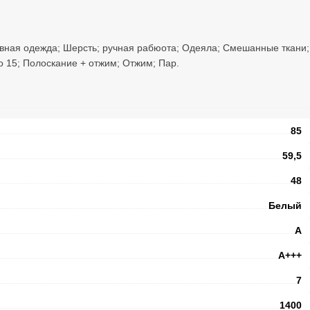
вная одежда; Шерсть; ручная рабюота; Одеяла; Смешанные ткани;
о 15; Полоскание + отжим; Отжим; Пар.
85
59,5
48
Белый
A
А+++
7
1400