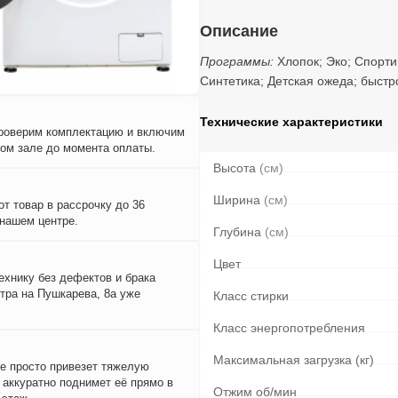
Описание
Программы:
Хлопок; Эко; Спорти
Синтетика; Детская ожеда; быстр
Технические характеристики
проверим комплектацию и включим
вом зале до момента оплаты.
Высота
(см)
Ширина
(см)
т товар в рассрочку до 36
 нашем центре.
Глубина
(см)
Цвет
ехнику без дефектов и брака
тра на Пушкарева, 8а уже
Класс стирки
Класс энергопотребления
Максимальная загрузка (кг)
е просто привезет тяжелую
и аккуратно поднимет её прямо в
Отжим об/мин