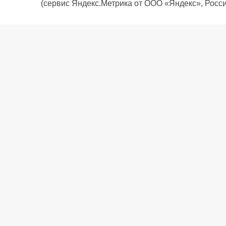
(сервис Яндекс.Метрика от ООО «Яндекс», Росси
О компании
Политика компании
Сервис
Доставка
Рассрочка
Контакты
Подарочная карта