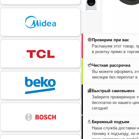
🔴
Проверим при вас
Распакуем этот товар, 
в розетку прямо в торго
💳
Честная рассрочка
Вы можете оформить это
месяцев без переплат в
🏬
Быстрый самовывоз
Заберите проверенную т
бесплатно из нашего цен
сегодня!
💪
Бережный подъем
Наша служба доставки н
технику к подъезду, но 