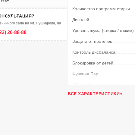
 этаж.
Количество программ стирки
ОНСУЛЬТАЦИЯ?
Дисплей
зничного зала на ул. Пушкарева, 8а
Уровень шума (стирка / отжим)
22) 26-88-88
Защита от протечек
Контроль дисбаланса
Блокировка от детей
Функция Пар
Объем барабана
(л)
ВСЕ ХАРАКТЕРИСТИКИ
Очистка барабана
Материал барабана