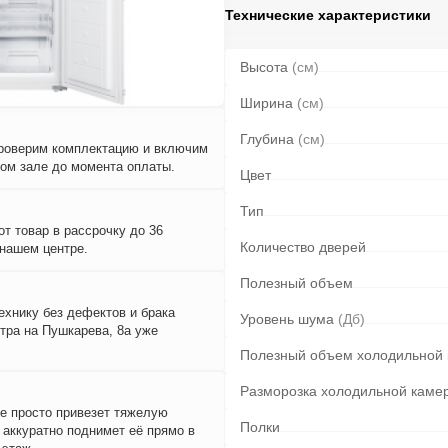
Технические характеристики
Высота
(см)
Ширина
(см)
Глубина
(см)
проверим комплектацию и включим
вом зале до момента оплаты.
Цвет
Тип
т товар в рассрочку до 36
Количество дверей
 нашем центре.
Полезный объем
ехнику без дефектов и брака
Уровень шума
(Дб)
тра на Пушкарева, 8а уже
Полезный объем холодильной
Разморозка холодильной каме
е просто привезет тяжелую
Полки
и аккуратно поднимет её прямо в