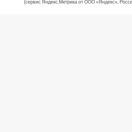
(сервис Яндекс.Метрика от ООО «Яндекс», Росси
О компании
Политика компании
Сервис
Доставка
Рассрочка
Контакты
Подарочная карта