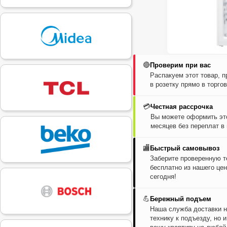
🔴
Проверим при вас
Распакуем этот товар, 
в розетку прямо в торго
💳
Честная рассрочка
Вы можете оформить это
месяцев без переплат в
🏬
Быстрый самовывоз
Заберите проверенную т
бесплатно из нашего цен
сегодня!
💪
Бережный подъем
Наша служба доставки н
технику к подъезду, но 