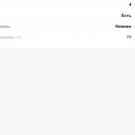
4
Есть
амеры
Нижнее
 камеры
(л)
70
ной камере
3
сутки)
3,5
1
Есть
Есть
ры
Ручная
N-ST
ы без электричества
(ч.)
11
год)
274