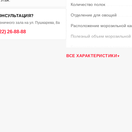
 этаж.
Количество полок
Отделение для овощей
ОНСУЛЬТАЦИЯ?
зничного зала на ул. Пушкарева, 8а
Расположение морозильной к
22) 26-88-88
Полезный объем морозильной
Количество ящиков в морозиль
ВСЕ ХАРАКТЕРИСТИКИ
Мощность замораживания
(кг/
Количество компрессоров
Подставка для яиц
Лоток для льда
Разморозка морозильной каме
Климатический класс
Время сохранения температур
Энергопотребление в год
(кВт/