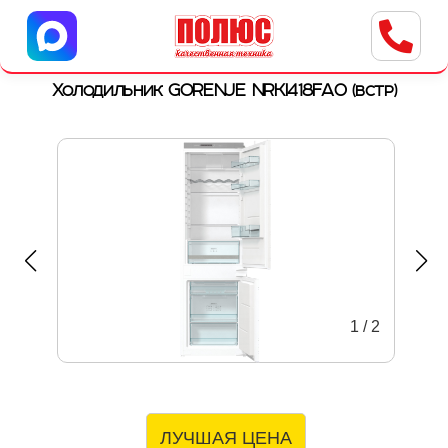
Центр бытовой техники
г. Ульяновск, ул. Пушкарева, 8a
Холодильник GORENJE NRKI418FA0 (встр)
1
/
2
ЛУЧШАЯ ЦЕНА