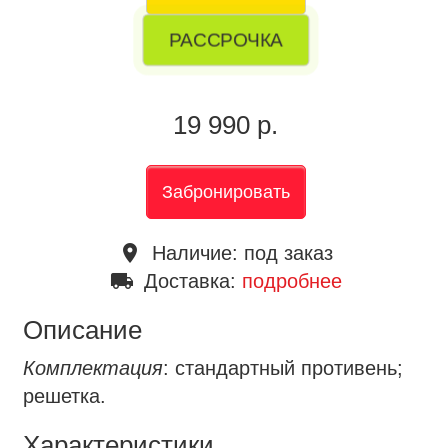
РАССРОЧКА
19 990 р.
Забронировать
place
Наличие:
под заказ
local_shipping
Доставка:
подробнее
Описание
Комплектация
: стандартный противень;
решетка.
Характеристики