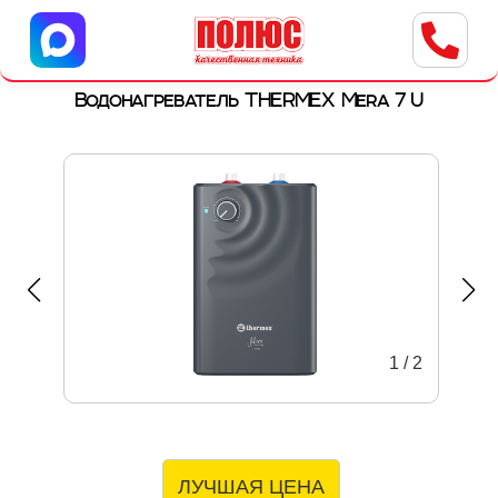
Центр бытовой техники
г. Ульяновск, ул. Пушкарева, 8a
Водонагреватель THERMEX Mera 7 U
1
/
2
ЛУЧШАЯ ЦЕНА