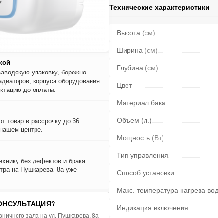
Технические характеристики
Высота
(см)
Ширина
(см)
кой
Глубина
(см)
заводскую упаковку, бережно
адиаторов, корпуса оборудования
Цвет
ктацию до оплаты.
Материал бака
Объем (л.)
т товар в рассрочку до 36
 нашем центре.
Мощность
(Вт)
Тип управления
ехнику без дефектов и брака
тра на Пушкарева, 8а уже
Способ установки
Макс. температура нагрева в
ОНСУЛЬТАЦИЯ?
Индикация включения
зничного зала на ул. Пушкарева, 8а