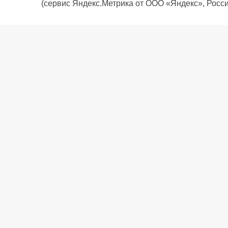
(сервис Яндекс.Метрика от ООО «Яндекс», Росси
О компании
Политика компании
Сервис
Доставка
Рассрочка
Контакты
Подарочная карта