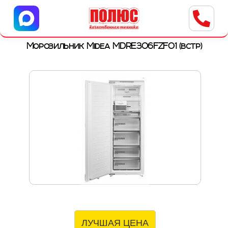
Центр бытовой техники
г. Ульяновск, ул. Пушкарева, 8a
Морозильник Midea MDRE306FZF01 (встр)
ЛУЧШАЯ ЦЕНА