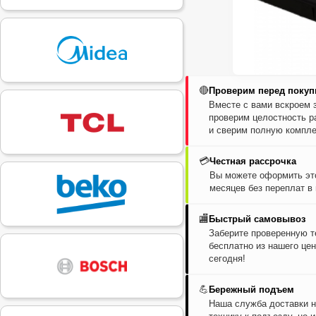
🔴
Проверим перед покуп
Вместе с вами вскроем 
проверим целостность р
и сверим полную компле
💳
Честная рассрочка
Вы можете оформить это
месяцев без переплат в
🏬
Быстрый самовывоз
Заберите проверенную т
бесплатно из нашего цен
сегодня!
💪
Бережный подъем
Наша служба доставки н