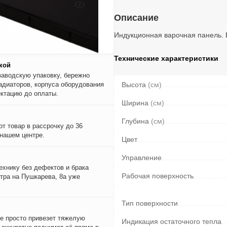
Описание
Индукционная варочная панель. 
Технические характеристики
кой
заводскую упаковку, бережно
адиаторов, корпуса оборудования
Высота
(см)
ктацию до оплаты.
Ширина
(см)
Глубина
(см)
т товар в рассрочку до 36
 нашем центре.
Цвет
Управление
ехнику без дефектов и брака
Рабочая поверхность
тра на Пушкарева, 8а уже
Тип поверхности
е просто привезет тяжелую
Индикация остаточного тепла