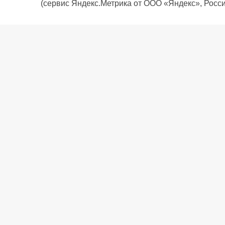
(сервис Яндекс.Метрика от ООО «Яндекс», Росси
О компании
Политика компании
Сервис
Доставка
Рассрочка
Контакты
Подарочная карта