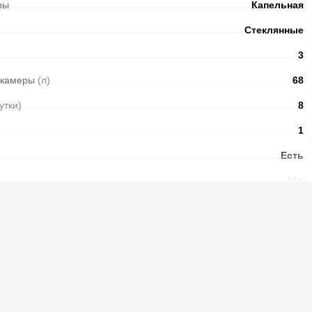
ры
Капельная
Стеклянные
3
 камеры
(л)
68
сутки)
8
1
Есть
A++
ры
NoFrost
LED
Есть
Электронный
Есть