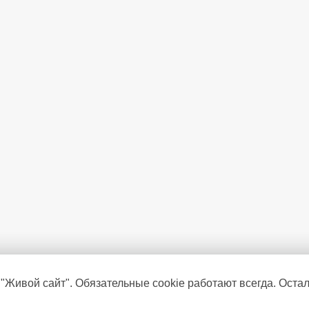
Контейнер CrispZone с контро
Адаптивный температурный ко
Ионизиция воздух
Световой сигнал о превышени
Звуковой сигнал
 "Живой сайт". Обязательные cookie работают всегда. Оста