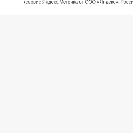
(сервис Яндекс.Метрика от ООО «Яндекс», Росси
О компании
Политика компании
Сервис
Доставка
Рассрочка
Контакты
Подарочная карта