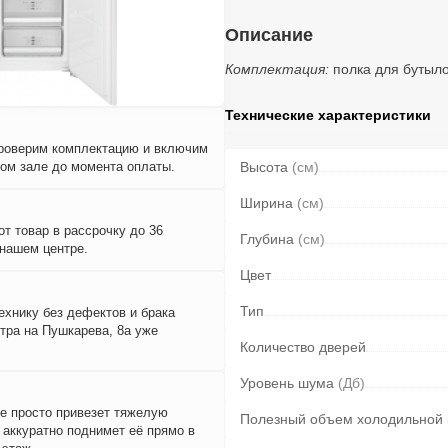
Описание
Комплектация:
полка для бутыл
Технические характеристики
проверим комплектацию и включим
вом зале до момента оплаты.
Высота
(см)
Ширина
(см)
т товар в рассрочку до 36
Глубина
(см)
 нашем центре.
Цвет
Тип
ехнику без дефектов и брака
тра на Пушкарева, 8а уже
Количество дверей
Уровень шума
(Дб)
е просто привезет тяжелую
Полезный объем холодильной
и аккуратно поднимет её прямо в