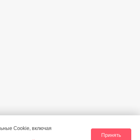
лем влажности
Есть
нтроль
Есть
Есть
е температуры
Есть
Есть
льные Сookie, включая
Принять