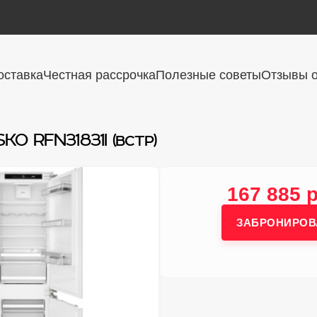
оставка
Честная рассрочка
Полезные советы
Отзывы о
O RFN31831I (встр)
167 885 
ЗАБРОНИРОВ