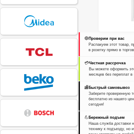
🔴
Проверим при вас
Распакуем этот товар, 
в розетку прямо в торго
💳
Честная рассрочка
Вы можете оформить это
месяцев без переплат в
🏬
Быстрый самовывоз
Заберите проверенную т
бесплатно из нашего цен
сегодня!
💪
Бережный подъем
Наша служба доставки н
технику к подъезду, но 