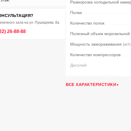
 этаж.
Разморозка холодильной каме
Полки
ОНСУЛЬТАЦИЯ?
зничного зала на ул. Пушкарева, 8а
Количество полок
22) 26-88-88
Полезный объем морозильной
Мощность замораживания
(кг/
Количество компрессоров
Дисплей
Класс энергопотребления
ВСЕ ХАРАКТЕРИСТИКИ
Разморозка морозильной каме
Тип освещения
Возм. перевешивания двери
Тип управления
Режим суперохлаждения