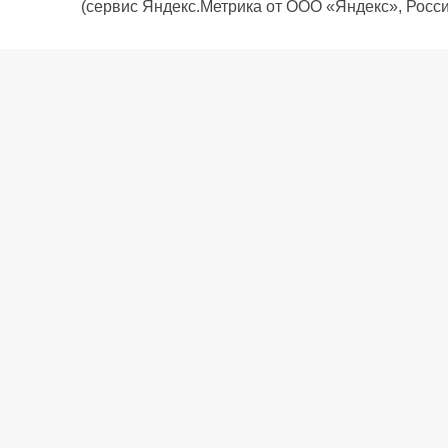
(сервис Яндекс.Метрика от ООО «Яндекс», Росси
О компании
Политика компании
Сервис
Доставка
Рассрочка
Контакты
Подарочная карта