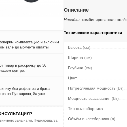
Описание
Насадки
: комбинированная пол/
Технические характеристики
проверим комплектацию и включим
вом зале до момента оплаты.
Высота
(см)
Ширина
(см)
т товар в рассрочку до 36
Глубина
(см)
 нашем центре.
Цвет
Потребляемая мощность
(Вт)
ехнику без дефектов и брака
тра на Пушкарева, 8а уже
Мощность всасывания
(Вт)
Тип пылесборника
ОНСУЛЬТАЦИЯ?
Объём пылесборника
(л)
зничного зала на ул. Пушкарева, 8а