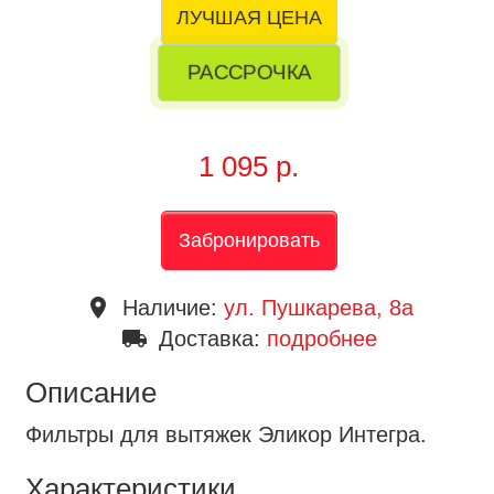
ЛУЧШАЯ ЦЕНА
РАССРОЧКА
1 095 р.
Забронировать
place
Наличие:
ул. Пушкарева, 8a
local_shipping
Доставка:
подробнее
Описание
Фильтры для вытяжек Эликор Интегра.
Характеристики