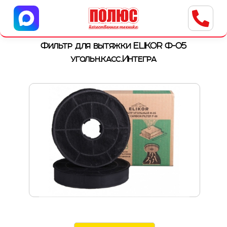
Центр бытовой техники
г. Ульяновск, ул. Пушкарева, 8a
Фильтр для вытяжки ELIKOR Ф-05
угольн.касс.Интегра