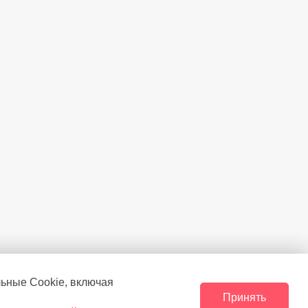
Есть
Есть
Стеклянный
Есть
льные Сookie, включая
Принять