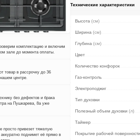
Технические характеристики
Высота
(см)
Ширина
(см)
Глубина
(см)
проверим комплектацию и включим
вом зале до момента оплаты.
Цвет
Количество конфорок
т товар в рассрочку до 36
Газ-контроль
 нашем центре.
Электроподжиг
ехнику без дефектов и брака
Тип духовки
тра на Пушкарева, 8а уже
Полезный объем духовки
(л)
Таймер
е просто привезет тяжелую
Покрытие рабочей поверхност
и аккуратно поднимет её прямо в