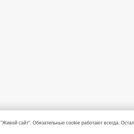
Терморегулятор (термостат)
Шашлычница
Фасад
Двухзонная горелка
 "Живой сайт". Обязательные cookie работают всегда. Оста