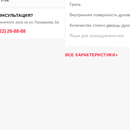
 этаж.
Гриль
Внутренняя поверхность духов
ОНСУЛЬТАЦИЯ?
зничного зала на ул. Пушкарева, 8а
Количество стекол дверцы дух
22) 26-88-88
Ящик для принадлежностей
Вес с/без упаковки
(кг)
ВСЕ ХАРАКТЕРИСТИКИ
Регулировка высоты плиты
Тип управления
Материал решеток
Вертел с электроприводом
Двухзонная горелка
Подсветка духовки
Таймер