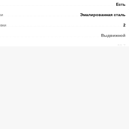
Есть
ки
Эмалированная сталь
овки
2
Выдвижной
50,7
Есть
Механический
Чугунные
Есть
Есть
Есть
Электронный
многофункциональный