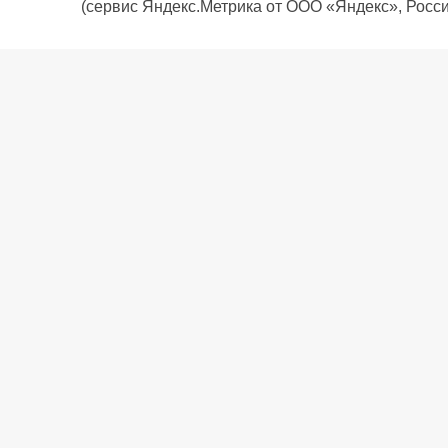
(сервис Яндекс.Метрика от ООО «Яндекс», Росси
О компании
Политика компании
Сервис
Доставка
Рассрочка
Контакты
Подарочная карта