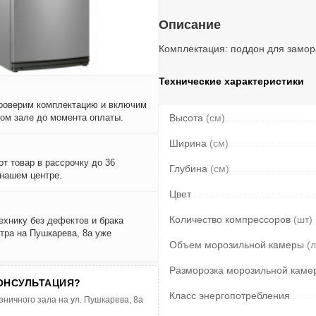
Описание
Комплектация: поддон для замора
Технические характеристики
проверим комплектацию и включим
вом зале до момента оплаты.
Высота
(см)
Ширина
(см)
т товар в рассрочку до 36
Глубина
(см)
 нашем центре.
Цвет
Количество компрессоров
(шт)
ехнику без дефектов и брака
тра на Пушкарева, 8а уже
Объем морозильной камеры
(л
Разморозка морозильной каме
ОНСУЛЬТАЦИЯ?
Класс энергопотребления
зничного зала на ул. Пушкарева, 8а