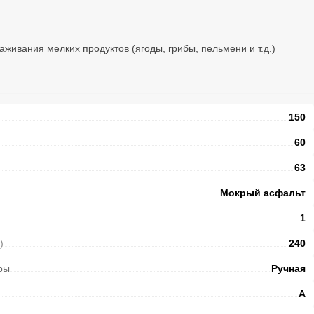
живания мелких продуктов (ягоды, грибы, пельмени и т.д.)
150
60
63
Мокрый асфальт
1
)
240
ры
Ручная
A