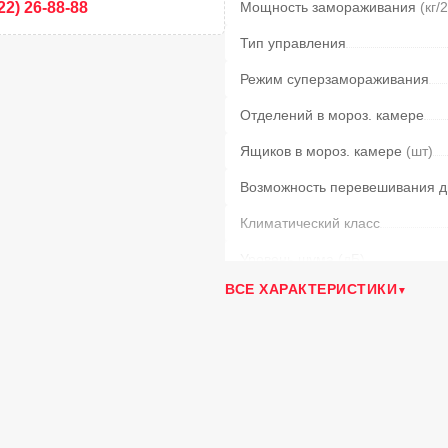
22) 26-88-88
Мощность замораживания
(кг/
Тип управления
Режим суперзамораживания
Отделений в мороз. камере
Ящиков в мороз. камере
(шт)
Возможность перевешивания д
Климатический класс
Уровень шума
(дБ)
ВСЕ ХАРАКТЕРИСТИКИ
Тип ручки
Полезный объем
(л)
Время сохранения температур
Использование в неотаплива