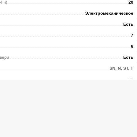
24 ч)
20
Электромеханическое
Есть
7
6
вери
Есть
SN, N, ST, T
39
Ручка-скоба
220
ы без электричества
(ч.)
14
емых помещениях
до -15 °C