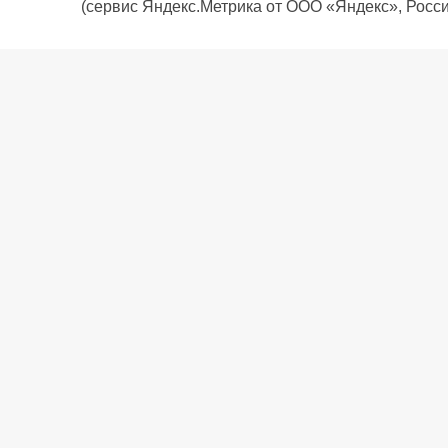
(сервис Яндекс.Метрика от ООО «Яндекс», Росси
О компании
Политика компании
Сервис
Доставка
Рассрочка
Контакты
Подарочная карта