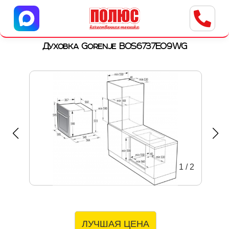
Центр бытовой техники
г. Ульяновск, ул. Пушкарева, 8a
Духовка Gorenje BOS6737E09WG
1
/
2
ЛУЧШАЯ ЦЕНА