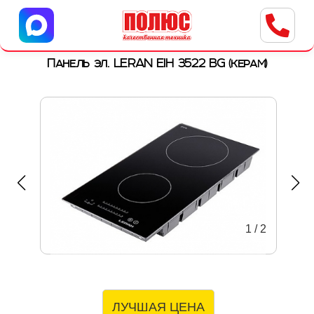
Центр бытовой техники
г. Ульяновск, ул. Пушкарева, 8a
Панель эл. LERAN EIH 3522 BG (керам)
1
/
2
ЛУЧШАЯ ЦЕНА