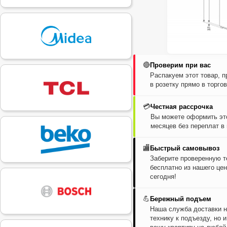
🔴
Проверим при вас
Распакуем этот товар, 
в розетку прямо в торго
💳
Честная рассрочка
Вы можете оформить это
месяцев без переплат в
🏬
Быстрый самовывоз
Заберите проверенную т
бесплатно из нашего цен
сегодня!
💪
Бережный подъем
Наша служба доставки н
технику к подъезду, но 