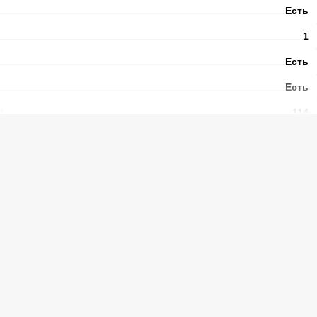
Есть
1
Есть
Есть
)
114
SN, N, ST
LED
Есть
Электронный
Есть
Есть
Есть
полок
5