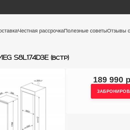
оставка
Честная рассрочка
Полезные советы
Отзывы о
EG S8L174D3E (встр)
189 990 
ЗАБРОНИРОВ