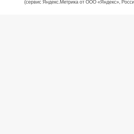
(сервис Яндекс.Метрика от ООО «Яндекс», Росси
О компании
Политика компании
Сервис
Доставка
Рассрочка
Контакты
Подарочная карта