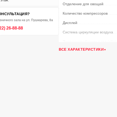
 этаж.
Отделение для овощей
Количество компрессоров
ОНСУЛЬТАЦИЯ?
зничного зала на ул. Пушкарева, 8а
Дисплей
22) 26-88-88
Система циркуляции воздуха
Энергопотребление в год
(кВт/ч
ВСЕ ХАРАКТЕРИСТИКИ
Климатический класс
Тип освещения
Возм. перевешивания двери
Тип управления
Режим суперохлаждения
Режим «Отпуск»
Зона свежести
Количество навесных дверных 