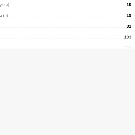
сутки)
10
ры
(ч)
19
31
193
В)
230
А+
ры
Ручная