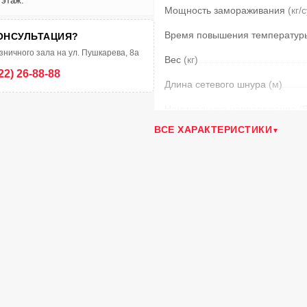
 этаж.
Мощность замораживания
(кг/
Время повышения температу
ОНСУЛЬТАЦИЯ?
зничного зала на ул. Пушкарева, 8а
Вес
(кг)
22) 26-88-88
Длина сетевого шнура
(м)
Номинальное напраряжение
(
ВСЕ ХАРАКТЕРИСТИКИ
Класс энергопотребления
Разморозка морозильной каме