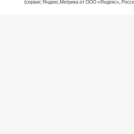
(сервис Яндекс.Метрика от ООО «Яндекс», Росси
О компании
Политика компании
Сервис
Доставка
Рассрочка
Контакты
Подарочная карта