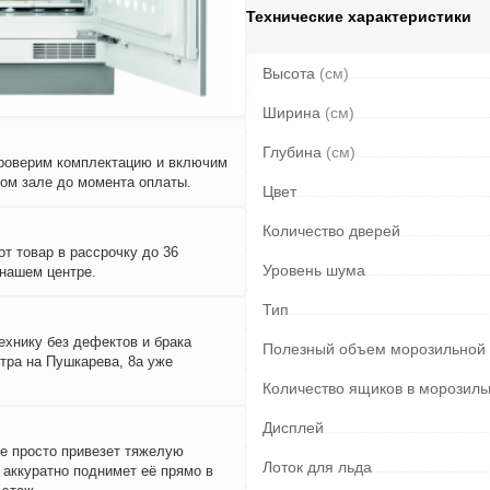
Технические характеристики
Высота
(см)
Ширина
(см)
Глубина
(см)
проверим комплектацию и включим
вом зале до момента оплаты.
Цвет
Количество дверей
т товар в рассрочку до 36
Уровень шума
 нашем центре.
Тип
ехнику без дефектов и брака
Полезный объем морозильной
тра на Пушкарева, 8а уже
Количество ящиков в морозиль
Дисплей
е просто привезет тяжелую
Лоток для льда
и аккуратно поднимет её прямо в