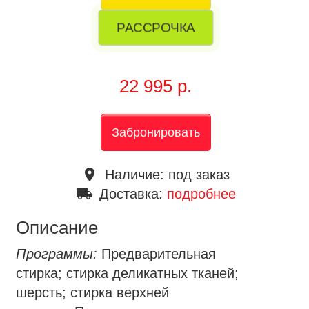
РАССРОЧКА
22 995 р.
Забронировать
place
Наличие:
под заказ
local_shipping
Доставка:
подробнее
Описание
Программ
ы:
Предварительная
стирка; стирка деликатных тканей;
шерсть; стирка верхней