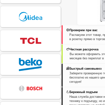
🔴
Проверим при вас
Распакуем этот товар, 
в розетку прямо в торго
💳
Честная рассрочка
Вы можете оформить это
месяцев без переплат в
🏬
Быстрый самовывоз
Заберите проверенную т
бесплатно из нашего цен
сегодня!
💪
Бережный подъем
Наша служба доставки н
технику к подъезду, но 