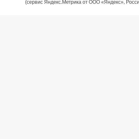
(сервис Яндекс.Метрика от ООО «Яндекс», Росси
О компании
Политика компании
Сервис
Доставка
Рассрочка
Контакты
Подарочная карта