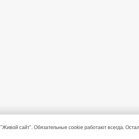
Климатический класс
Уровень шума
(дБ)
Дисплей
Режим суперохлаждения
Сигнал открытой двери
Интеллектуальная система диа
Антибактериальный дверной у
 "Живой сайт". Обязательные cookie работают всегда. Оста