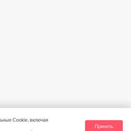
SN-ST
36
Кнопочный, LED
Есть
Есть
гностики
Есть
плотнитель
Есть
льные Сookie, включая
Принять