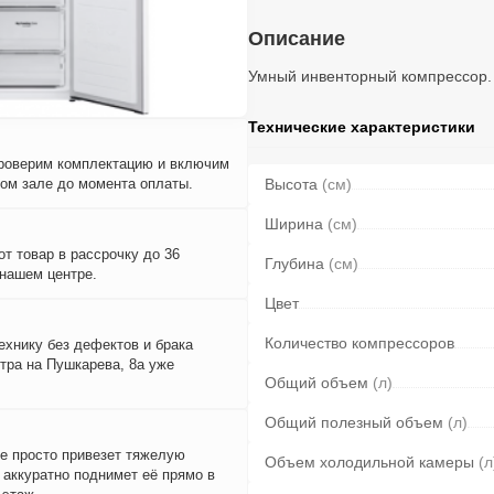
Описание
Умный инвенторный компрессор
Технические характеристики
проверим комплектацию и включим
вом зале до момента оплаты.
Высота
(см)
Ширина
(см)
т товар в рассрочку до 36
Глубина
(см)
 нашем центре.
Цвет
Количество компрессоров
ехнику без дефектов и брака
тра на Пушкарева, 8а уже
Общий объем
(л)
Общий полезный объем
(л)
е просто привезет тяжелую
Объем холодильной камеры
(л
и аккуратно поднимет её прямо в