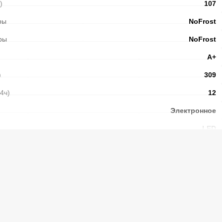
)
107
ры
NoFrost
ры
NoFrost
А+
)
309
24ч)
12
Электронное
LED
Есть
4
Стекло
3
Есть