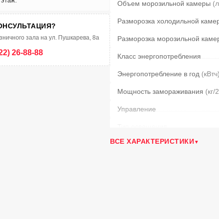
 этаж.
Объем морозильной камеры
(л
Разморозка холодильной каме
ОНСУЛЬТАЦИЯ?
зничного зала на ул. Пушкарева, 8а
Разморозка морозильной каме
22) 26-88-88
Класс энергопотребления
Энергопотребление в год
(кВтч
Мощность замораживания
(кг/
Управление
Тип освещения
ВСЕ ХАРАКТЕРИСТИКИ
Режим суперзамораживания
Полок в холодильной камере
Материал полок
Ящиков в мороз. камере
Возм. перевешивания двери