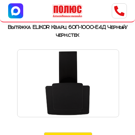
Центр бытовой техники
г. Ульяновск, ул. Пушкарева, 8a
Вытяжка ELIKOR Кварц 60П-1000-Е4Д Черный/
черн.стек