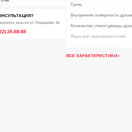
 этаж.
Гриль
Внутренняя поверхность духов
ОНСУЛЬТАЦИЯ?
зничного зала на ул. Пушкарева, 8а
Количество стекол дверцы дух
22) 26-88-88
Ящик для принадлежностей
Регулировка высоты плиты
ВСЕ ХАРАКТЕРИСТИКИ
Тип управления
Материал решеток
Подсветка духовки
Термостат
Вертел с электроприводом
Таймер
Фасад