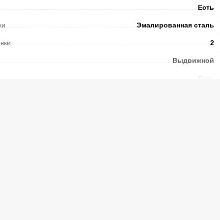
Есть
ки
Эмалированная сталь
овки
2
Выдвижной
Есть
Механический
Чугунные
Есть
Есть
Есть
Механический
Стеклянный