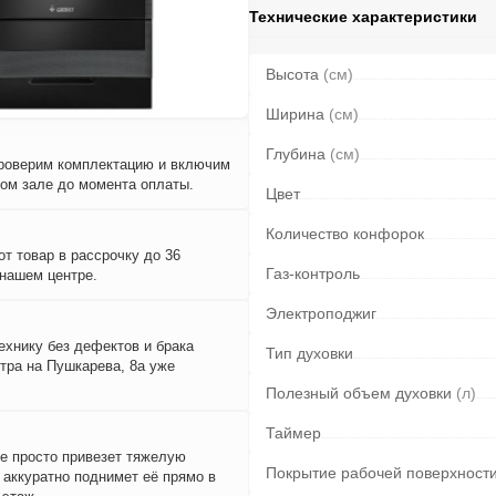
Технические характеристики
Высота
(см)
Ширина
(см)
Глубина
(см)
проверим комплектацию и включим
вом зале до момента оплаты.
Цвет
Количество конфорок
т товар в рассрочку до 36
Газ-контроль
 нашем центре.
Электроподжиг
ехнику без дефектов и брака
Тип духовки
тра на Пушкарева, 8а уже
Полезный объем духовки
(л)
Таймер
е просто привезет тяжелую
Покрытие рабочей поверхност
и аккуратно поднимет её прямо в