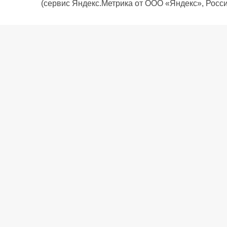
(сервис Яндекс.Метрика от ООО «Яндекс», Росси
О компании
Политика компании
Сервис
Доставка
Рассрочка
Контакты
Подарочная карта