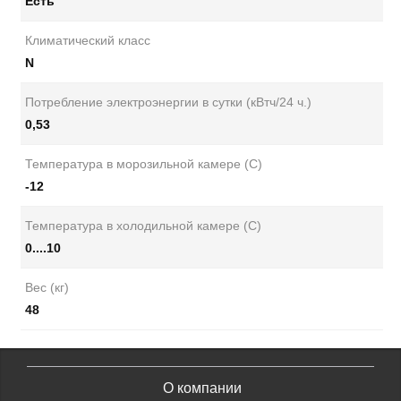
Есть
Климатический класс
N
Потребление электроэнергии в сутки (кВтч/24 ч.)
0,53
Температура в морозильной камере (С)
-12
Температура в холодильной камере (С)
0....10
Вес (кг)
48
О компании