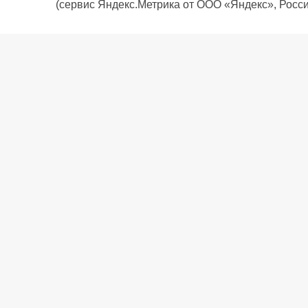
(сервис Яндекс.Метрика от ООО «Яндекс», Росси
О компании
Политика компании
Сервис
Доставка
Рассрочка
Контакты
Подарочная карта