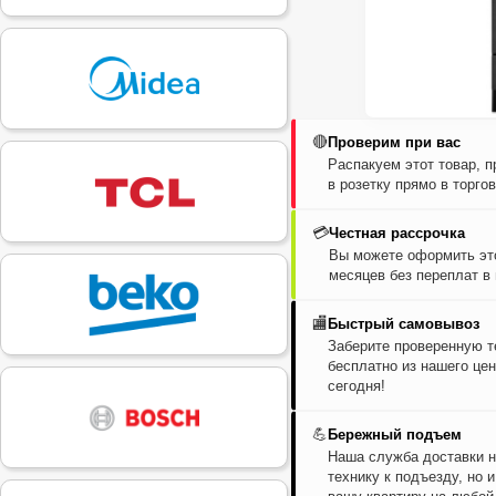
🔴
Проверим при вас
Распакуем этот товар, 
в розетку прямо в торго
💳
Честная рассрочка
Вы можете оформить это
месяцев без переплат в
🏬
Быстрый самовывоз
Заберите проверенную т
бесплатно из нашего цен
сегодня!
💪
Бережный подъем
Наша служба доставки н
технику к подъезду, но 