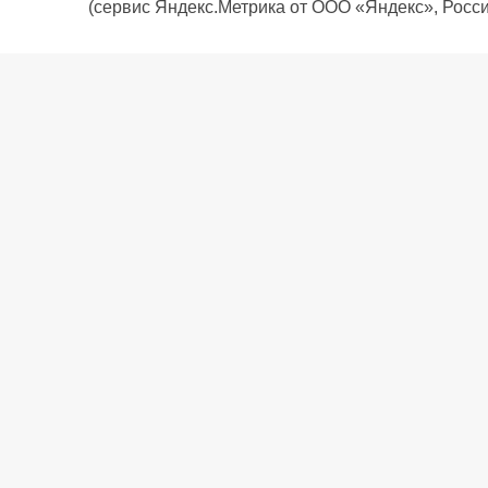
(сервис Яндекс.Метрика от ООО «Яндекс», Росси
О компании
Политика компании
Сервис
Доставка
Рассрочка
Контакты
Подарочная карта