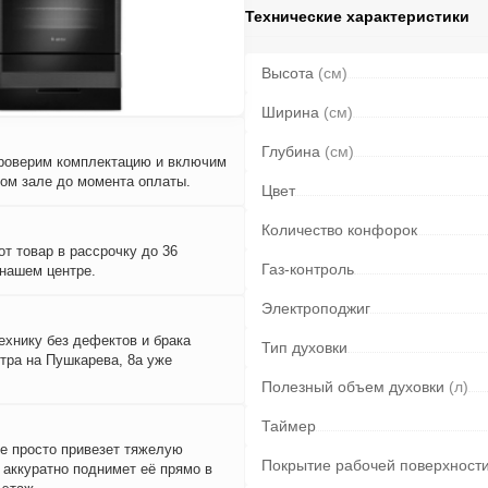
Технические характеристики
Высота
(см)
Ширина
(см)
Глубина
(см)
проверим комплектацию и включим
вом зале до момента оплаты.
Цвет
Количество конфорок
т товар в рассрочку до 36
Газ-контроль
 нашем центре.
Электроподжиг
ехнику без дефектов и брака
Тип духовки
тра на Пушкарева, 8а уже
Полезный объем духовки
(л)
Таймер
е просто привезет тяжелую
Покрытие рабочей поверхност
и аккуратно поднимет её прямо в