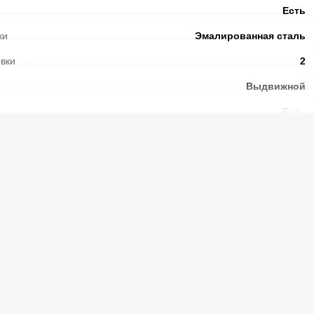
Есть
ки
Эмалированная сталь
овки
2
Выдвижной
Есть
Механический
Чугунные
Есть
Есть
Механический
Есть
Стеклянный
Стеклянная