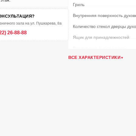
 этаж.
Гриль
Внутренняя поверхность духов
ОНСУЛЬТАЦИЯ?
зничного зала на ул. Пушкарева, 8а
Количество стекол дверцы дух
22) 26-88-88
Ящик для принадлежностей
Регулировка высоты плиты
ВСЕ ХАРАКТЕРИСТИКИ
Тип управления
Материал решеток
Вертел с электроприводом
Подсветка духовки
Таймер
Терморегулятор
Фасад
Крышка