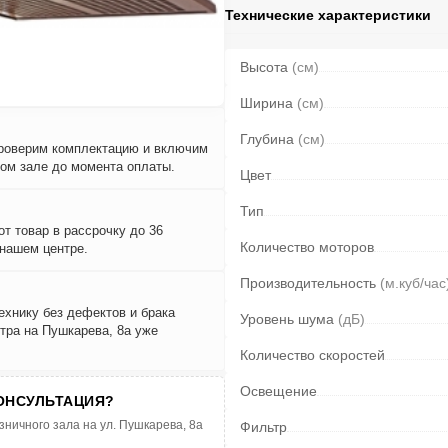
Технические характеристики
Высота
(см)
Ширина
(см)
Глубина
(см)
проверим комплектацию и включим
вом зале до момента оплаты.
Цвет
Тип
т товар в рассрочку до 36
Количество моторов
 нашем центре.
Производительность
(м.куб/час
ехнику без дефектов и брака
Уровень шума
(дБ)
тра на Пушкарева, 8а уже
Количество скоростей
Освещение
ОНСУЛЬТАЦИЯ?
зничного зала на ул. Пушкарева, 8а
Фильтр