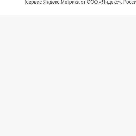
(сервис Яндекс.Метрика от ООО «Яндекс», Росси
О компании
Политика компании
Сервис
Доставка
Рассрочка
Контакты
Подарочная карта